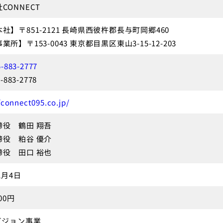
CONNECT
社】〒851-2121 長崎県西彼杵郡長与町岡郷460
所】〒153-0043 東京都目黒区東山3-15-12-203
5-883-2777
5-883-2778
/connect095.co.jp/
締役 鶴田 翔吾
締役 粕谷 優介
締役 田口 裕也
2月4日
000円
ビジョン事業