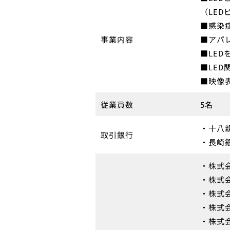
（LED
■感染
事業内容
■アパ
■LE
■LE
■映像
従業員数
5名
・十八
取引銀行
・長崎
・株式
・株式
・株式
・株式
・株式会