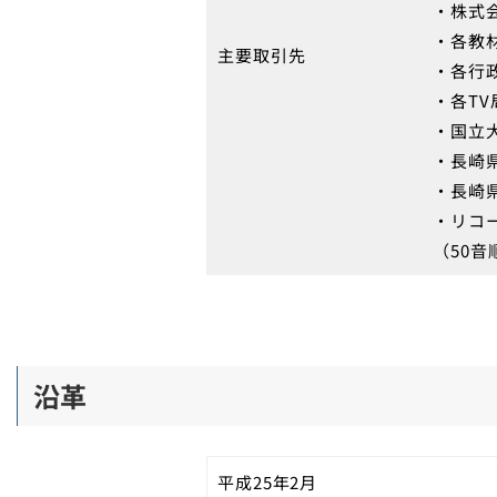
・株式
・各教
主要取引先
・各行
・各TV
・国立
・長崎
・長崎
・リコ
（50音
沿革
平成25年2月