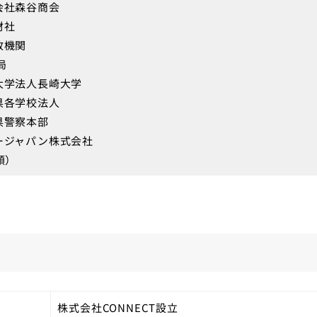
会社森谷商会
材社
政機関
局
大学法人長崎大学
県各学校法人
県警察本部
ージャパン株式会社
順）
株式会社CONNECT設立