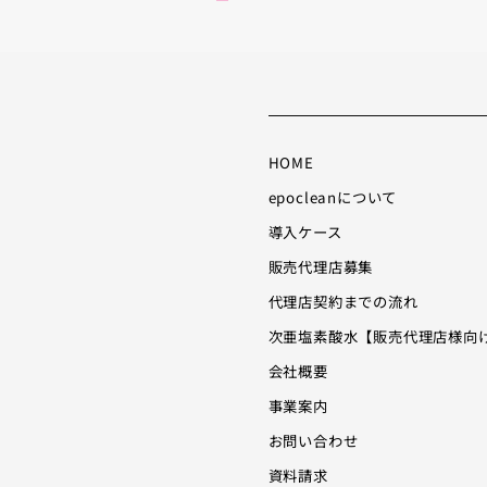
ニ
ニ
ュ
ュ
ー
ー
項
項
目
目
HOME
epocleanについて
導入ケース
販売代理店募集
代理店契約までの流れ
次亜塩素酸水【販売代理店様向
会社概要
事業案内
お問い合わせ
資料請求