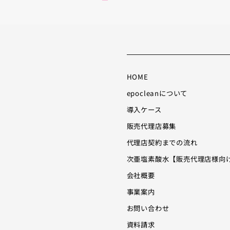
ニ
ニ
ュ
ュ
ー
ー
項
項
目
目
HOME
epocleanについて
導入ケース
販売代理店募集
代理店契約までの流れ
次亜塩素酸水【販売代理店様向
会社概要
事業案内
お問い合わせ
資料請求