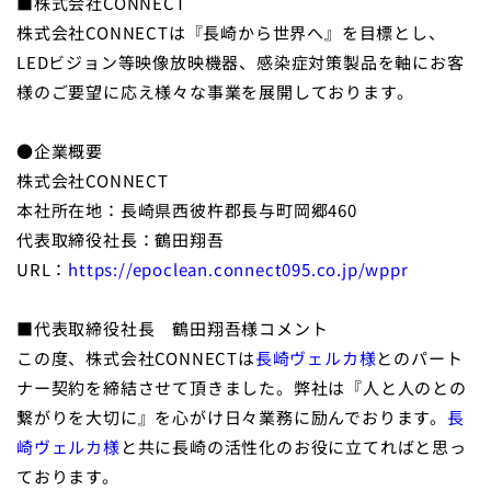
■株式会社CONNECT
株式会社CONNECTは『長崎から世界へ』を目標とし、
LEDビジョン等映像放映機器、感染症対策製品を軸にお客
様のご要望に応え様々な事業を展開しております。
●企業概要
株式会社CONNECT
本社所在地：長崎県西彼杵郡長与町岡郷460
代表取締役社長：鶴田翔吾
URL：
https://epoclean.connect095.co.jp/wppr
■代表取締役社長 鶴田翔吾様コメント
この度、株式会社CONNECTは
長崎ヴェルカ様
とのパート
ナー契約を締結させて頂きました。弊社は『人と人のとの
繋がりを大切に』を心がけ日々業務に励んでおります。
長
崎ヴェルカ様
と共に長崎の活性化のお役に立てればと思っ
ております。